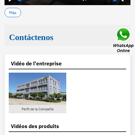
Play
Mute
Enter
fulls
Más
Contáctenos
Vidéo de l'entreprise
Perfil de la Compañía
Vidéos des produits