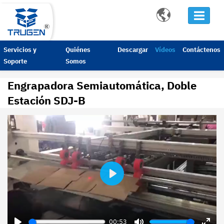

Servicios y
Quiénes
Descargar
Vídeos
Contáctenos
Soporte
Somos
Engrapadora Semiautomática, Doble
Estación SDJ-B
Play
00:53