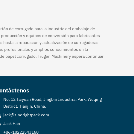
tón de corrugado para la industria del embalaje de
 producción y equipos de conversión para fabricantes
s hasta la reparación y actualización de corrugadoras
es profesionales y amplios conocimientos en la
 de papel corrugado. Trugen Machinery espera continuar
ontáctenos
No. 12 Taiyuan Road, Jingbin Industrial Park, Wuqing
District, Tianjin, China.
jack@sinorightpack.com
Jack Han
+86-18222543168