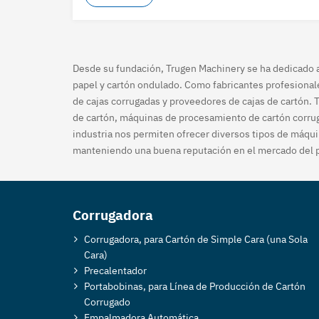
Desde su fundación, Trugen Machinery se ha dedicado a 
papel y cartón ondulado. Como fabricantes profesional
de cajas corrugadas y proveedores de cajas de cartón. 
de cartón, máquinas de procesamiento de cartón corrug
industria nos permiten ofrecer diversos tipos de máqu
manteniendo una buena reputación en el mercado del 
Corrugadora
Corrugadora, para Cartón de Simple Cara (una Sola
Cara)
Precalentador
Portabobinas, para Línea de Producción de Cartón
Corrugado
Empalmadora Automática