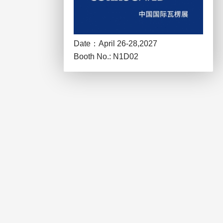
Date：April 26-28,2027
Booth No.: N1D02
Venue:：Shanghai New
International Expo Centre (SNIEC)
,China