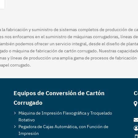
la fabricación y suministro de sistemas completos de producción de car
es nos enfocamos en el suministro de máquinas corrugadoras, líneas de
También podemos ofrecer un servicio integral, desde el diseño de planta
ado o máquina de fabricación de cartón corrugado. Nuestras capacidad
inas y líneas de producción una amplia gama de procesos de fabricación
papel corrugado.
Equipos de Conversión de Cartón
C
Corrugado
Máquina de Impresión Flexográfica y Troquelado
Rotativo
Pegadora de Cajas Automática, con Función de
Impresión