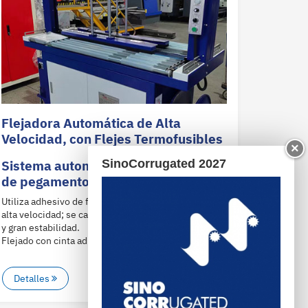
Flejadora Automática de Alta
Velocidad, con Flejes Termofusibles
×
SinoCorrugated 2027
Sistema automático de fabricación
de pegamento
Utiliza adhesivo de fusión en caliente con presión a
alta velocidad; se caracteriza por su estructura firme
y gran estabilidad.
Flejado con cinta adhesiva termofusible;
Detalles
