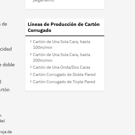
n de
Líneas de Producción de Cartón
Corrugado
Cartón de Una Sola Cara, hasta
100m/min
ocidad
Cartón de Una Sola Cara, hasta
200m/min
e doble
Cartón de Una Onda/Dos Caras
Cartón Corrugado de Doble Pared
l
Cartón Corrugado de Triple Pared
artón
n
del
roja de