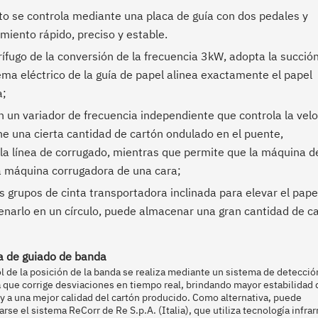
nto se controla mediante una placa de guía con dos pedales y
miento rápido, preciso y estable.
rífugo de la conversión de la frecuencia 3kW, adopta la succió
tema eléctrico de la guía de papel alinea exactamente el papel
a;
 un variador de frecuencia independiente que controla la vel
ne una cierta cantidad de cartón ondulado en el puente,
la línea de corrugado, mientras que permite que la máquina d
la máquina corrugadora de una cara;
os grupos de cinta transportadora inclinada para elevar el pape
enarlo en un círculo, puede almacenar una gran cantidad de c
a de guiado de banda
ol de la posición de la banda se realiza mediante un sistema de detecció
 que corrige desviaciones en tiempo real, brindando mayor estabilidad 
y a una mejor calidad del cartón producido. Como alternativa, puede
arse el sistema ReCorr de Re S.p.A. (Italia), que utiliza tecnología infrar