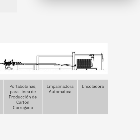
International Expo Centre (SNIEC)
,China
Portabobinas,
Empalmadora
Encoladora
para Línea de
Automática
Producción de
Cartón
Corrugado