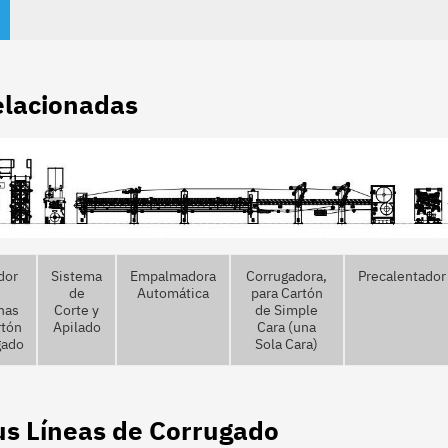
elacionadas
dor
Sistema
Empalmadora
Corrugadora,
Precalentador
de
Automática
para Cartón
has
Corte y
de Simple
rtón
Apilado
Cara (una
gado
Sola Cara)
us Líneas de Corrugado