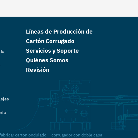
Líneas de Producción de
Cartón Corrugado
Servicios y Soporte
ado
Quiénes Somos
e
Revisión
lejes
nto
fabricar cartón ondulado
corrugador con doble capa