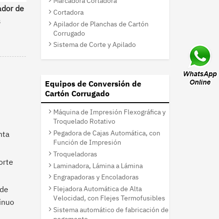
Marcadora Cortadora
ador de
Cortadora
s
Apilador de Planchas de Cartón
Corrugado
Sistema de Corte y Apilado
Equipos de Conversión de
Cartón Corrugado
Máquina de Impresión Flexográfica y
Troquelado Rotativo
Pegadora de Cajas Automática, con
nta
Función de Impresión
Troqueladoras
orte
Laminadora, Lámina a Lámina
Engrapadoras y Encoladoras
Flejadora Automática de Alta
 de
Velocidad, con Flejes Termofusibles
tinuo
Sistema automático de fabricación de
pegamento