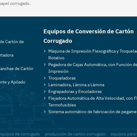
papel corrugado.
Equipos de Conversión de Cartón
Corrugado
de Cartón de
Máquina de Impresión Flexográfica y Troquel
rtadora
Rotativo
Pegadora de Cajas Automática, con Función d
lanchas de Cartón
Impresión
Troqueladoras
rte y Apilado
Laminadora, Lámina a Lámina
Engrapadoras y Encoladoras
Flejadora Automática de Alta Velocidad, con F
Termofusibles
Sistema automático de fabricación de pegame
equipos de corrugado
producción de cartón corrugado
equipos para 