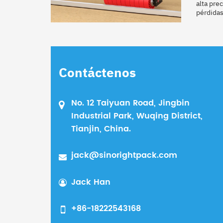
alta pre
pérdidas
Contáctenos
No. 12 Taiyuan Road, Jingbin
Industrial Park, Wuqing District,
Tianjin, China.
jack@sinorightpack.com
Jack Han
+86-18222543168