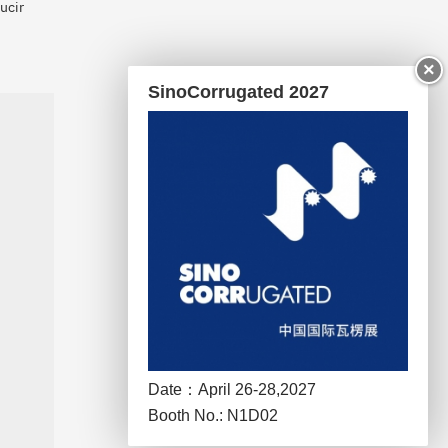
ucir
×
SinoCorrugated 2027
Date：April 26-28,2027
Booth No.: N1D02
Venue:：Shanghai New