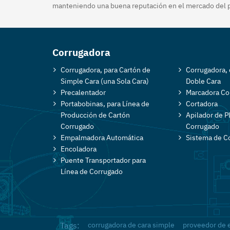
manteniendo una buena reputación en el mercado del 
Corrugadora
Corrugadora, para Cartón de
Corrugadora, 
Simple Cara (una Sola Cara)
Doble Cara
Precalentador
Marcadora Co
Portabobinas, para Línea de
Cortadora
Producción de Cartón
Apilador de P
Corrugado
Corrugado
Empalmadora Automática
Sistema de Co
Encoladora
Puente Transportador para
Línea de Corrugado
corrugadora de cara simple
proveedor de 
Tags: